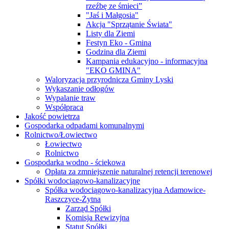
rzeźbę ze śmieci”
"Jaś i Małgosia"
Akcja "Sprzątanie Świata"
Listy dla Ziemi
Festyn Eko - Gmina
Godzina dla Ziemi
Kampania edukacyjno - informacyjna
"EKO GMINA"
Waloryzacja przyrodnicza Gminy Lyski
Wykaszanie odłogów
Wypalanie traw
Współpraca
Jakość powietrza
Gospodarka odpadami komunalnymi
Rolnictwo/Łowiectwo
Łowiectwo
Rolnictwo
Gospodarka wodno - ściekowa
Opłata za zmniejszenie naturalnej retencji terenowej
Spółki wodociągowo-kanalizacyjne
Spółka wodociągowo-kanalizacyjna Adamowice-
Raszczyce-Żytna
Zarząd Spółki
Komisja Rewizyjna
Statut Spółki