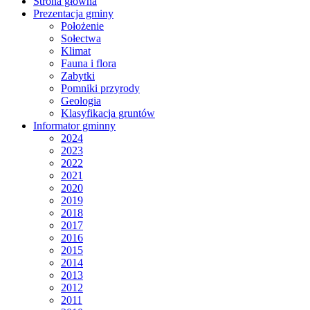
Strona główna
Prezentacja gminy
Położenie
Sołectwa
Klimat
Fauna i flora
Zabytki
Pomniki przyrody
Geologia
Klasyfikacja gruntów
Informator gminny
2024
2023
2022
2021
2020
2019
2018
2017
2016
2015
2014
2013
2012
2011