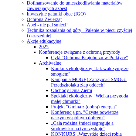
Dofinansowanie do unieszkodliwiania materialów
zawierających azbest
Inwazyjne gatunki obce (IGO)
Ochrona Zwierząt
Apel - nie pal śmieci!
Technika rozpalania od góry - Palenie w piecu czyściej
i oszczędniej
Akcje edukacyjne
2025
Konferencje związane z ochroną przyrody
Cykl "Ochrona Krajobrazu w Praktyce"
Archiwalne
Konkurs ekologiczny "Jak walczymy ze
smogiem"
Kampania MOGĘ! Zatrzymać SMOG!
Przedszkolaku złap oddech!
Obchody Dnia Ziemi
Spektakl ekologiczny "Wielka przygoda
małej chmurki"
Projekt "Gmina z (dobrą) energią"
Konferencja pn. "Czyste powietrze
naszym wspólnym dobrem"
„Cała rodzina śmieci segreguje a
środowisko na tym zyskuje”
KONKURS „Wszystkie dzieci robią