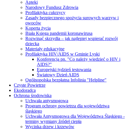
Apteki
Narodowy Fundusz Zdrowia
Profilaktyka cukrzycy
Zasady bezpiecznego spożycia surowych warzyw i
owoców
Koperta życia
Biała Księga pandemii koronawirusa
Rozwinąć skrzydła – jak najlepiej wspierać rozwój
dziecka
Materiały edukacyjne
Profilaktyka HIV/AIDS w Gminie Lyski
Konferencja pn. "Co należy wiedzieć o HIV i
AIDS?"
Europejski tydzień testowania
Światowy Dzień AIDS
Ogólnopolska bezpłatna Infolinia "Helpline"
Czyste Powietrze
Ekodoradca
Ochrona środowiska
Uchwała antysmogowa
Program ochrony powietrza dla województwa
śląskiego
Uchwała Antysmogowa dla Województwa Śląskiego -
terminy wymiany źródeł ciepła
Wycinka drzew i krzewów