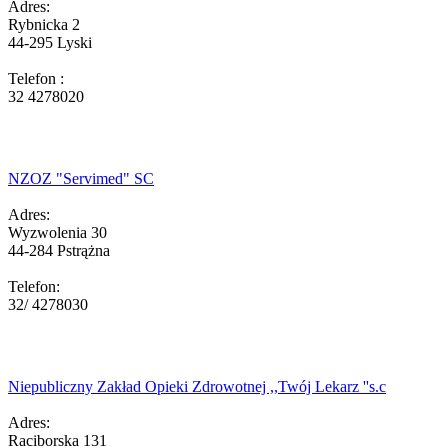
Adres:
Rybnicka 2
44-295 Lyski
Telefon :
32 4278020
NZOZ "Servimed" SC
Adres:
Wyzwolenia 30
44-284 Pstrążna
Telefon:
32/ 4278030
Niepubliczny Zakład Opieki Zdrowotnej ,,Twój Lekarz ''s.c
Adres:
Raciborska 131