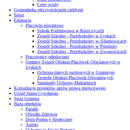
Ceny wody
Gospodarka nieczystościami ciekłymi
Sport
Edukacja
Placówki oświatowe
Szkoła Podstawowa w Raszczycach
Zespół Szkolno - Przedszkolny w Lyskach
Zespół Szkolno - Przedszkolny w Adamowicach
Zespół Szkolno - Przedszkolny w Pstrążnej
Zespół Szkolno - Przedszkolny w Zwonowicach
Pracownicy młodociani
Gminny Zespół Obsługi Placówek Oświatowych w
Lyskach
Ochrona danych osobowych w Gminnym
Zespole Obsługi Placówek Oświatowych
Standardy Ochrony Małoletnich
Konsultacje projektów aktów prawa miejscowego
Urząd Stanu Cywilnego
Straż Gminna
Baza obiektów
Parafie
Ośrodki Zdrowia
Dom Pomocy Społecznej
Apteki
Ochotnicze Straże Pożarne