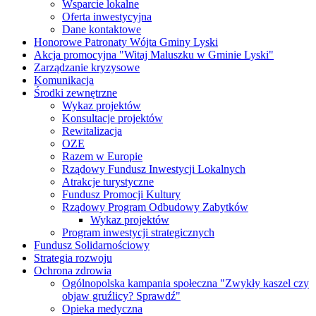
Wsparcie lokalne
Oferta inwestycyjna
Dane kontaktowe
Honorowe Patronaty Wójta Gminy Lyski
Akcja promocyjna "Witaj Maluszku w Gminie Lyski"
Zarządzanie kryzysowe
Komunikacja
Środki zewnętrzne
Wykaz projektów
Konsultacje projektów
Rewitalizacja
OZE
Razem w Europie
Rządowy Fundusz Inwestycji Lokalnych
Atrakcje turystyczne
Fundusz Promocji Kultury
Rządowy Program Odbudowy Zabytków
Wykaz projektów
Program inwestycji strategicznych
Fundusz Solidarnościowy
Strategia rozwoju
Ochrona zdrowia
Ogólnopolska kampania społeczna "Zwykły kaszel czy
objaw gruźlicy? Sprawdź"
Opieka medyczna