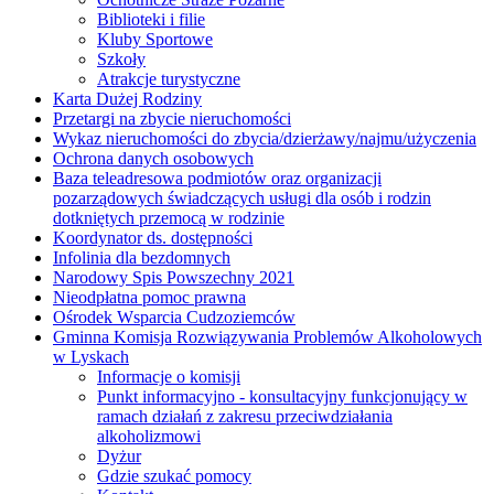
Biblioteki i filie
Kluby Sportowe
Szkoły
Atrakcje turystyczne
Karta Dużej Rodziny
Przetargi na zbycie nieruchomości
Wykaz nieruchomości do zbycia/dzierżawy/najmu/użyczenia
Ochrona danych osobowych
Baza teleadresowa podmiotów oraz organizacji
pozarządowych świadczących usługi dla osób i rodzin
dotkniętych przemocą w rodzinie
Koordynator ds. dostępności
Infolinia dla bezdomnych
Narodowy Spis Powszechny 2021
Nieodpłatna pomoc prawna
Ośrodek Wsparcia Cudzoziemców
Gminna Komisja Rozwiązywania Problemów Alkoholowych
w Lyskach
Informacje o komisji
Punkt informacyjno - konsultacyjny funkcjonujący w
ramach działań z zakresu przeciwdziałania
alkoholizmowi
Dyżur
Gdzie szukać pomocy