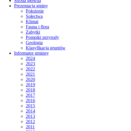
Strona główna
Prezentacja gminy
Położenie
Sołectwa
Klimat
Fauna i flora
Zabytki
Pomniki przyrody
Geologia
Klasyfikacja gruntów
Informator gminny
2024
2023
2022
2021
2020
2019
2018
2017
2016
2015
2014
2013
2012
2011