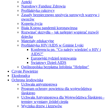
Apteki
Narodowy Fundusz Zdrowia
Profilaktyka cukrzycy
Zasady bezpiecznego spożycia surowych warzyw i
owoców
Koperta życia
Biała Księga pandemii koronawirusa
Rozwinąć skrzydła – jak najlepiej wspierać rozwój
dziecka
Materiały edukacyjne
Profilaktyka HIV/AIDS w Gminie Lyski
Konferencja pn. "Co należy wiedzieć o HIV i
AIDS?"
Europejski tydzień testowania
Światowy Dzień AIDS
Ogólnopolska bezpłatna Infolinia "Helpline"
Czyste Powietrze
Ekodoradca
Ochrona środowiska
Uchwała antysmogowa
Program ochrony powietrza dla województwa
śląskiego
Uchwała Antysmogowa dla Województwa Śląskiego -
terminy wymiany źródeł ciepła
Wycinka drzew i krzewów