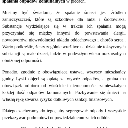
spalania odpadów komunalnych
w piecach.
Musimy być świadomi, że spalanie śmieci jest źródłem
zanieczyszczeń, które są szkodliwe dla ludzi i środowiska.
Substancje wydzielające się w trakcie ich spalania mogą
przyczyniać się między innymi do powstawania alergii,
nowotworów, niewydolności układu oddechowego i chorób serca,.
Warto podkreślić, że szczególnie wrażliwe na działanie toksycznych
substancji są małe dzieci, ludzie w podeszłym wieku oraz osoby o
obniżonej odporności.
Ponadto, zgodnie z obowiązującą ustawą, wszyscy mieszkańcy
gminy Lyski objęci są opłatą za wywóz odpadów, a g
mina ma
obowiązek odbioru od właścicieli nieruchomości zamieszkałych
każdej ilość odpadów komunalnych. Pozbywanie się śmieci na
własną rękę
stwarza ryzyko
dotkliwych sankcji finansowych.
Dlatego zachęcamy do tego, aby segregować odpady i wszystkie
przekazywać podmiotowi odpowiedzialnemu za ich odbiór.