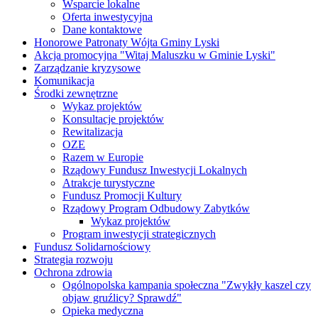
Wsparcie lokalne
Oferta inwestycyjna
Dane kontaktowe
Honorowe Patronaty Wójta Gminy Lyski
Akcja promocyjna "Witaj Maluszku w Gminie Lyski"
Zarządzanie kryzysowe
Komunikacja
Środki zewnętrzne
Wykaz projektów
Konsultacje projektów
Rewitalizacja
OZE
Razem w Europie
Rządowy Fundusz Inwestycji Lokalnych
Atrakcje turystyczne
Fundusz Promocji Kultury
Rządowy Program Odbudowy Zabytków
Wykaz projektów
Program inwestycji strategicznych
Fundusz Solidarnościowy
Strategia rozwoju
Ochrona zdrowia
Ogólnopolska kampania społeczna "Zwykły kaszel czy
objaw gruźlicy? Sprawdź"
Opieka medyczna