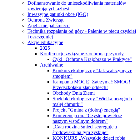
Dofinansowanie do unieszkodliwiania materialów
zawierających azbest
Inwazyjne gatunki obce (IGO)
Ochrona Zwierząt
Apel - nie pal śmieci!
Technika rozpalania od góry - Palenie w piecu czyściej
i oszczędniej
Akcje edukacyjne
2025
Konferencje związane z ochroną przyrody
Cykl "Ochrona Krajobrazu w Praktyce"
Archiwalne
Konkurs ekologiczny "Jak walczymy ze
smogiem"
Kampania MOGĘ! Zatrzymać SMOG!
Przedszkolaku złap oddech!
Obchody Dnia Ziemi
Spektakl ekologiczny "Wielka przygoda
małej chmurki"
Projekt "Gmina z (dobrą) energią"
Konferencja pn. "Czyste powietrze
naszym wspólnym dobrem"
„Cała rodzina śmieci segreguje a
środowisko na tym zyskuje”
KONKURS „Wszystkie dzieci robią