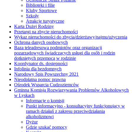
Biblioteki i filie
Kluby Sportowe
Szkoły
Atrakcje turystyczne
Karta Dużej Rodziny
Przetargi na zbycie nieruchomości
Wykaz nieruchomości do zbycia/dzierżawy/najmu/użyczenia
Ochrona danych osobowych
Baza teleadresowa podmiotów oraz organizacji
pozarządowych świadczących usługi dla osób i rodzin
dotkniętych przemocą w rodzinie
Koordynator ds. dostępności
Infolinia dla bezdomnych
Narodowy Spis Powszechny 2021
Nieodpłatna pomoc prawna
Ośrodek Wsparcia Cudzoziemców
Gminna Komisja Rozwiązywania Problemów Alkoholowych
w Lyskach
Informacje o komisji
Punkt informacyjno - konsultacyjny funkcjonujący w
ramach działań z zakresu przeciwdziałania
alkoholizmowi
Dyżur
Gdzie szukać pomocy