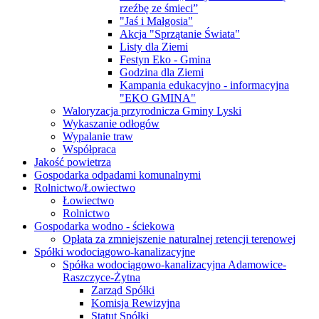
rzeźbę ze śmieci”
"Jaś i Małgosia"
Akcja "Sprzątanie Świata"
Listy dla Ziemi
Festyn Eko - Gmina
Godzina dla Ziemi
Kampania edukacyjno - informacyjna
"EKO GMINA"
Waloryzacja przyrodnicza Gminy Lyski
Wykaszanie odłogów
Wypalanie traw
Współpraca
Jakość powietrza
Gospodarka odpadami komunalnymi
Rolnictwo/Łowiectwo
Łowiectwo
Rolnictwo
Gospodarka wodno - ściekowa
Opłata za zmniejszenie naturalnej retencji terenowej
Spółki wodociągowo-kanalizacyjne
Spółka wodociągowo-kanalizacyjna Adamowice-
Raszczyce-Żytna
Zarząd Spółki
Komisja Rewizyjna
Statut Spółki