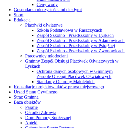
Ceny wody
Gospodarka nieczystościami ciekłymi
Sport
Edukacja
Placówki oświatowe
Szkoła Podstawowa w Raszczycach
Zespół Szkolno - Przedszkolny w Lyskach
Zespół Szkolno - Przedszkolny w Adamowicach
Zespół Szkolno - Przedszkolny w Pstrążnej
Zespół Szkolno - Przedszkolny w Zwonowicach
Pracownicy młodociani
Gminny Zespół Obsługi Placówek Oświatowych w
Lyskach
Ochrona danych osobowych w Gminnym
Zespole Obsługi Placówek Oświatowych
Standardy Ochrony Małoletnich
Konsultacje projektów aktów prawa miejscowego
Urząd Stanu Cywilnego
Straż Gminna
Baza obiektów
Parafie
Ośrodki Zdrowia
Dom Pomocy Społecznej
Apteki
Ochotnicze Straże Pożarne