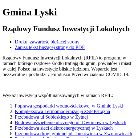
Gmina Lyski
Rządowy Fundusz Inwestycji Lokalnych
Drukuj zawartość bieżącej strony
Zapisz tekst bieżącej strony do PDF
Rządowy Fundusz Inwestycji Lokalnych (RFIL) to program, w
ramach którego rządowe środki trafiają do gmin, powiatów i miast
w całej Polsce na inwestycje bliskie ludziom. Wsparcie jest
bezzwrotne i pochodzi z Funduszu Przeciwdziałania COVID-19.
Wykaz inwestycji współfinansowanych w ramach RFIL:
Poprawa gospodarki wodno-ściekowej w Gminie Lyski
Kompleksowa Termomodernizacja ZSP Pstrążna
Przebudowa ul Sobieskiego w Żytnej
Budowa oświetlenie ulicznego ul. Dworcowa w Lyskach
Przebudowa sieci elektroenergetycznej w Lyskach
Przebudowa drogi gminnej ul. Jankowicka w Zwonowicach