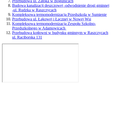
Przebudowa ul. Zatoka w Bogunicach
Budowa kanalizacji deszczowej -odwodnienie drogi gminnej
-ul. Rudzka w Raszczycach
Kompleksowa termomodernizacja Przedszkola w Sumienie
Przebudowa ul. Łąkowej i Łącznej w Nowej Wsi
Kompleksowa termomodernizacja Zespołu Szkolno-
Przedszkolnego w Adamowicach
Przebudowa kotłowni w budynku gminnym w Raszczycach
ul. Raciborska 131