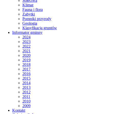
Sołectwa
Klimat
Fauna i flora
Zabytki
Pomniki przyrody
Geologia
Klasyfikacja gruntów
Informator gminny
2024
2023
2022
2021
2020
2019
2018
2017
2016
2015
2014
2013
2012
2011
2010
2009
Kontakt