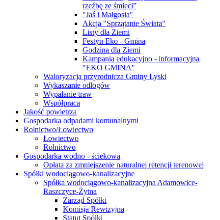
rzeźbę ze śmieci”
"Jaś i Małgosia"
Akcja "Sprzątanie Świata"
Listy dla Ziemi
Festyn Eko - Gmina
Godzina dla Ziemi
Kampania edukacyjno - informacyjna
"EKO GMINA"
Waloryzacja przyrodnicza Gminy Lyski
Wykaszanie odłogów
Wypalanie traw
Współpraca
Jakość powietrza
Gospodarka odpadami komunalnymi
Rolnictwo/Łowiectwo
Łowiectwo
Rolnictwo
Gospodarka wodno - ściekowa
Opłata za zmniejszenie naturalnej retencji terenowej
Spółki wodociągowo-kanalizacyjne
Spółka wodociągowo-kanalizacyjna Adamowice-
Raszczyce-Żytna
Zarząd Spółki
Komisja Rewizyjna
Statut Spółki