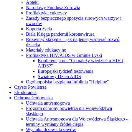
Apteki
Narodowy Fundusz Zdrowia
Profilaktyka cukrzycy
Zasady bezpiecznego spożycia surowych warzyw i
owoców
Koperta życia
Biała Księga pandemii koronawirusa
Rozwinąć skrzydła – jak najlepiej wspierać rozwój
dziecka
Materiały edukacyjne
Profilaktyka HIV/AIDS w Gminie Lyski
Konferencja pn. "Co należy wiedzieć o HIV i
AIDS?"
Europejski tydzień testowania
Światowy Dzień AIDS
Ogólnopolska bezpłatna Infolinia "Helpline"
Czyste Powietrze
Ekodoradca
Ochrona środowiska
Uchwała antysmogowa
Program ochrony powietrza dla województwa
śląskiego
Uchwała Antysmogowa dla Województwa Śląskiego -
terminy wymiany źródeł ciepła
Wycinka drzew i krzewów