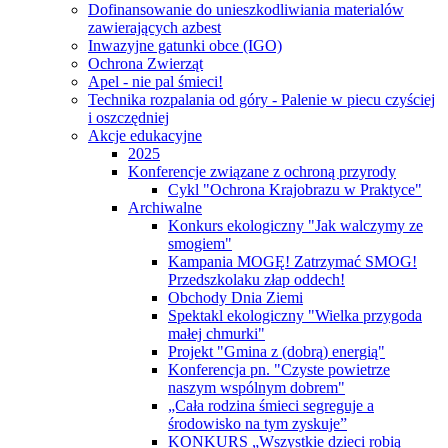
Dofinansowanie do unieszkodliwiania materialów
zawierających azbest
Inwazyjne gatunki obce (IGO)
Ochrona Zwierząt
Apel - nie pal śmieci!
Technika rozpalania od góry - Palenie w piecu czyściej
i oszczędniej
Akcje edukacyjne
2025
Konferencje związane z ochroną przyrody
Cykl "Ochrona Krajobrazu w Praktyce"
Archiwalne
Konkurs ekologiczny "Jak walczymy ze
smogiem"
Kampania MOGĘ! Zatrzymać SMOG!
Przedszkolaku złap oddech!
Obchody Dnia Ziemi
Spektakl ekologiczny "Wielka przygoda
małej chmurki"
Projekt "Gmina z (dobrą) energią"
Konferencja pn. "Czyste powietrze
naszym wspólnym dobrem"
„Cała rodzina śmieci segreguje a
środowisko na tym zyskuje”
KONKURS „Wszystkie dzieci robią