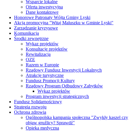
Wsparcie lokalne
Oferta inwestycyjna
Dane kontaktowe
Honorowe Patronaty Wójta Gminy Lyski
Akcja promocyjna "Witaj Maluszku w Gminie Lyski"
Zarządzanie kryzysowe
Komunikacja
Środki zewnętrzne
Wykaz projektów
Konsultacje projektów
Rewitalizacja
OZE
Razem w Europie
Rządowy Fundusz Inwestycji Lokalnych
Atrakcje turystyczne
Fundusz Promocji Kultury
Rządowy Program Odbudowy Zabytków
Wykaz projektów
Program inwestycji strategicznych
Fundusz Solidarnościowy
Strategia rozwoju
Ochrona zdrowia
Ogólnopolska kampania społeczna "Zwykły kaszel czy
objaw gruźlicy? Sprawdź"
Opieka medyczna