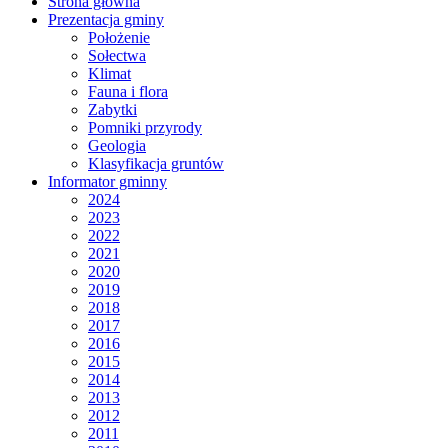
Strona główna
Prezentacja gminy
Położenie
Sołectwa
Klimat
Fauna i flora
Zabytki
Pomniki przyrody
Geologia
Klasyfikacja gruntów
Informator gminny
2024
2023
2022
2021
2020
2019
2018
2017
2016
2015
2014
2013
2012
2011