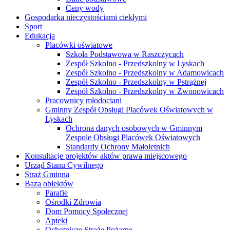
Ceny wody
Gospodarka nieczystościami ciekłymi
Sport
Edukacja
Placówki oświatowe
Szkoła Podstawowa w Raszczycach
Zespół Szkolno - Przedszkolny w Lyskach
Zespół Szkolno - Przedszkolny w Adamowicach
Zespół Szkolno - Przedszkolny w Pstrążnej
Zespół Szkolno - Przedszkolny w Zwonowicach
Pracownicy młodociani
Gminny Zespół Obsługi Placówek Oświatowych w
Lyskach
Ochrona danych osobowych w Gminnym
Zespole Obsługi Placówek Oświatowych
Standardy Ochrony Małoletnich
Konsultacje projektów aktów prawa miejscowego
Urząd Stanu Cywilnego
Straż Gminna
Baza obiektów
Parafie
Ośrodki Zdrowia
Dom Pomocy Społecznej
Apteki
Ochotnicze Straże Pożarne