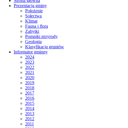
Strona główna
Prezentacja gminy
Położenie
Sołectwa
Klimat
Fauna i flora
Zabytki
Pomniki przyrody
Geologia
Klasyfikacja gruntów
Informator gminny
2024
2023
2022
2021
2020
2019
2018
2017
2016
2015
2014
2013
2012
2011