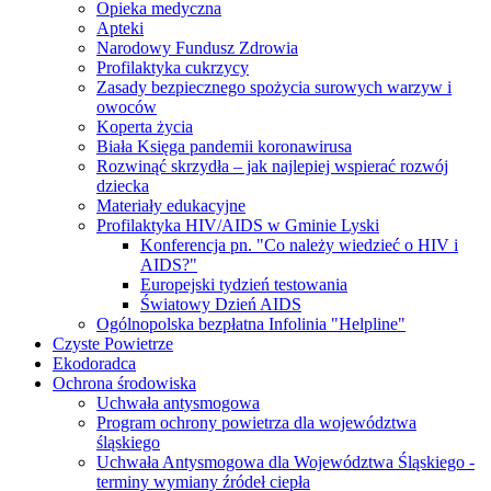
Opieka medyczna
Apteki
Narodowy Fundusz Zdrowia
Profilaktyka cukrzycy
Zasady bezpiecznego spożycia surowych warzyw i
owoców
Koperta życia
Biała Księga pandemii koronawirusa
Rozwinąć skrzydła – jak najlepiej wspierać rozwój
dziecka
Materiały edukacyjne
Profilaktyka HIV/AIDS w Gminie Lyski
Konferencja pn. "Co należy wiedzieć o HIV i
AIDS?"
Europejski tydzień testowania
Światowy Dzień AIDS
Ogólnopolska bezpłatna Infolinia "Helpline"
Czyste Powietrze
Ekodoradca
Ochrona środowiska
Uchwała antysmogowa
Program ochrony powietrza dla województwa
śląskiego
Uchwała Antysmogowa dla Województwa Śląskiego -
terminy wymiany źródeł ciepła