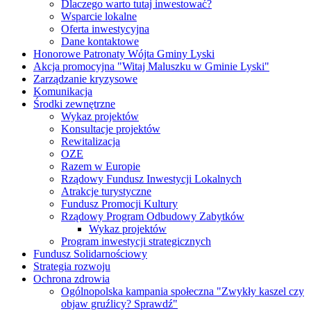
Dlaczego warto tutaj inwestować?
Wsparcie lokalne
Oferta inwestycyjna
Dane kontaktowe
Honorowe Patronaty Wójta Gminy Lyski
Akcja promocyjna "Witaj Maluszku w Gminie Lyski"
Zarządzanie kryzysowe
Komunikacja
Środki zewnętrzne
Wykaz projektów
Konsultacje projektów
Rewitalizacja
OZE
Razem w Europie
Rządowy Fundusz Inwestycji Lokalnych
Atrakcje turystyczne
Fundusz Promocji Kultury
Rządowy Program Odbudowy Zabytków
Wykaz projektów
Program inwestycji strategicznych
Fundusz Solidarnościowy
Strategia rozwoju
Ochrona zdrowia
Ogólnopolska kampania społeczna "Zwykły kaszel czy
objaw gruźlicy? Sprawdź"