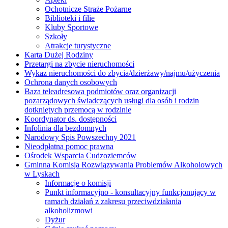
Ochotnicze Straże Pożarne
Biblioteki i filie
Kluby Sportowe
Szkoły
Atrakcje turystyczne
Karta Dużej Rodziny
Przetargi na zbycie nieruchomości
Wykaz nieruchomości do zbycia/dzierżawy/najmu/użyczenia
Ochrona danych osobowych
Baza teleadresowa podmiotów oraz organizacji
pozarządowych świadczących usługi dla osób i rodzin
dotkniętych przemocą w rodzinie
Koordynator ds. dostępności
Infolinia dla bezdomnych
Narodowy Spis Powszechny 2021
Nieodpłatna pomoc prawna
Ośrodek Wsparcia Cudzoziemców
Gminna Komisja Rozwiązywania Problemów Alkoholowych
w Lyskach
Informacje o komisji
Punkt informacyjno - konsultacyjny funkcjonujący w
ramach działań z zakresu przeciwdziałania
alkoholizmowi
Dyżur