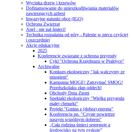
Wycinka drzew i krzewów
Dofinansowanie do unieszkodliwiania materialów
zawierających azbest
Inwazyjne gatunki obce (IGO)
Ochrona Zwierząt
Apel - nie pal śmieci!
Technika rozpalania od góry - Palenie w piecu czyściej
i oszczędniej
Akcje edukacyjne
2025
Konferencje związane z ochroną przyrody
Cykl "Ochrona Krajobrazu w Praktyce"
Archiwalne
Konkurs ekologiczny "Jak walczymy ze
smogiem"
Kampania MOGĘ! Zatrzymać SMOG!
Przedszkolaku złap oddech!
Obchody Dnia Ziemi
Spektakl ekologiczny "Wielka przygoda
małej chmurki"
Projekt "Gmina z (dobrą) energią"
Konferencja pn. "Czyste powietrze
naszym wspólnym dobrem"
„Cała rodzina śmieci segreguje a
środowisko na tym zyskuje”