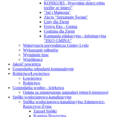
KONKURS „Wszystkie dzieci robią
rzeźbę ze śmieci”
"Jaś i Małgosia"
Akcja "Sprzątanie Świata"
Listy dla Ziemi
Festyn Eko - Gmina
Godzina dla Ziemi
Kampania edukacyjno - informacyjna
"EKO GMINA"
Waloryzacja przyrodnicza Gminy Lyski
Wykaszanie odłogów
Wypalanie traw
Współpraca
Jakość powietrza
Gospodarka odpadami komunalnymi
Rolnictwo/Łowiectwo
Łowiectwo
Rolnictwo
Gospodarka wodno - ściekowa
Opłata za zmniejszenie naturalnej retencji terenowej
Spółki wodociągowo-kanalizacyjne
Spółka wodociągowo-kanalizacyjna Adamowice-
Raszczyce-Żytna
Zarząd Spółki
Komisja Rewizyjna