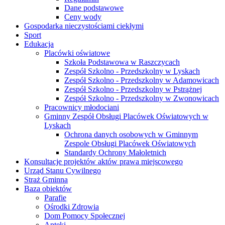
Dane podstawowe
Ceny wody
Gospodarka nieczystościami ciekłymi
Sport
Edukacja
Placówki oświatowe
Szkoła Podstawowa w Raszczycach
Zespół Szkolno - Przedszkolny w Lyskach
Zespół Szkolno - Przedszkolny w Adamowicach
Zespół Szkolno - Przedszkolny w Pstrążnej
Zespół Szkolno - Przedszkolny w Zwonowicach
Pracownicy młodociani
Gminny Zespół Obsługi Placówek Oświatowych w
Lyskach
Ochrona danych osobowych w Gminnym
Zespole Obsługi Placówek Oświatowych
Standardy Ochrony Małoletnich
Konsultacje projektów aktów prawa miejscowego
Urząd Stanu Cywilnego
Straż Gminna
Baza obiektów
Parafie
Ośrodki Zdrowia
Dom Pomocy Społecznej
Apteki