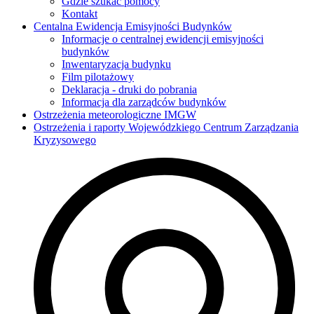
Gdzie szukać pomocy
Kontakt
Centalna Ewidencja Emisyjności Budynków
Informacje o centralnej ewidencji emisyjności
budynków
Inwentaryzacja budynku
Film pilotażowy
Deklaracja - druki do pobrania
Informacja dla zarządców budynków
Ostrzeżenia meteorologiczne IMGW
Ostrzeżenia i raporty Wojewódzkiego Centrum Zarządzania
Kryzysowego