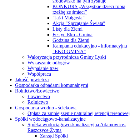
środowisko na tym zyskuje”
KONKURS „Wszystkie dzieci robią
rzeźbę ze śmieci”
"Jaś i Małgosia"
Akcja "Sprzątanie Świata"
Listy dla Ziemi
Festyn Eko - Gmina
Godzina dla Ziemi
Kampania edukacyjno - informacyjna
"EKO GMINA"
Waloryzacja przyrodnicza Gminy Lyski
Wykaszanie odłogów
Wypalanie traw
Współpraca
Jakość powietrza
Gospodarka odpadami komunalnymi
Rolnictwo/Łowiectwo
Łowiectwo
Rolnictwo
Gospodarka wodno - ściekowa
Opłata za zmniejszenie naturalnej retencji terenowej
Spółki wodociągowo-kanalizacyjne
Spółka wodociągowo-kanalizacyjna Adamowice-
Raszczyce-Żytna
Zarząd Spółki