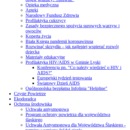
Opieka medyczna
Apteki
Narodowy Fundusz Zdrowia
Profilaktyka cukrzycy
Zasady bezpiecznego spożycia surowych warzyw i
owoców
Koperta życia
Biała Księga pandemii koronawirusa
Rozwinąć skrzydła – jak najlepiej wspierać rozwój
dziecka
Materiały edukacyjne
Profilaktyka HIV/AIDS w Gminie Lyski
Konferencja pn. "Co należy wiedzieć o HIV i
AIDS?"
Europejski tydzień testowania
Światowy Dzień AIDS
Ogólnopolska bezpłatna Infolinia "Helpline"
Czyste Powietrze
Ekodoradca
Ochrona środowiska
Uchwała antysmogowa
Program ochrony powietrza dla województwa
śląskiego
Uchwała Antysmogowa dla Województwa Śląskiego -