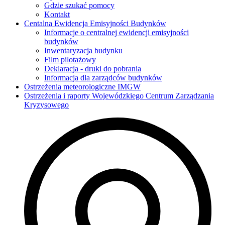
Gdzie szukać pomocy
Kontakt
Centalna Ewidencja Emisyjności Budynków
Informacje o centralnej ewidencji emisyjności
budynków
Inwentaryzacja budynku
Film pilotażowy
Deklaracja - druki do pobrania
Informacja dla zarządców budynków
Ostrzeżenia meteorologiczne IMGW
Ostrzeżenia i raporty Wojewódzkiego Centrum Zarządzania
Kryzysowego