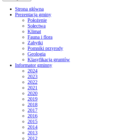
Strona główna
Prezentacja gminy
Położenie
Sołectwa
Klimat
Fauna i flora
Zabytki
Pomniki przyrody
Geologia
Klasyfikacja gruntów
Informator gminny
2024
2023
2022
2021
2020
2019
2018
2017
2016
2015
2014
2013
2012