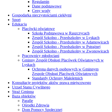
Regulamin
Dane podstawowe
Ceny wody
Gospodarka nieczystościami ciekłymi
Sport
Edukacja
Placówki oświatowe
Szkoła Podstawowa w Raszczycach
Zespół Szkolno - Przedszkolny w Lyskach
Zespół Szkolno - Przedszkolny w Adamowicach
Zespół Szkolno - Przedszkolny w Pstrążnej
Zespół Szkolno - Przedszkolny w Zwonowicach
Pracownicy młodociani
Gminny Zespół Obsługi Placówek Oświatowych w
Lyskach
Ochrona danych osobowych w Gminnym
Zespole Obsługi Placówek Oświatowych
Standardy Ochrony Małoletnich
Konsultacje projektów aktów prawa miejscowego
Urząd Stanu Cywilnego
Straż Gminna
Baza obiektów
Parafie
Ośrodki Zdrowia
Dom Pomocy Społecznej