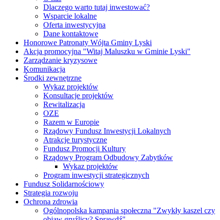
Dlaczego warto tutaj inwestować?
Wsparcie lokalne
Oferta inwestycyjna
Dane kontaktowe
Honorowe Patronaty Wójta Gminy Lyski
Akcja promocyjna "Witaj Maluszku w Gminie Lyski"
Zarządzanie kryzysowe
Komunikacja
Środki zewnętrzne
Wykaz projektów
Konsultacje projektów
Rewitalizacja
OZE
Razem w Europie
Rządowy Fundusz Inwestycji Lokalnych
Atrakcje turystyczne
Fundusz Promocji Kultury
Rządowy Program Odbudowy Zabytków
Wykaz projektów
Program inwestycji strategicznych
Fundusz Solidarnościowy
Strategia rozwoju
Ochrona zdrowia
Ogólnopolska kampania społeczna "Zwykły kaszel czy
objaw gruźlicy? Sprawdź"