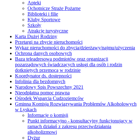
Apteki
Ochotnicze Straże Pożarne
Biblioteki i filie
Kluby Sportowe
Szkoły
Atrakcje turystyczne
Karta Dużej Rodziny
Przetargi na zbycie nieruchomości
Wykaz nieruchomości do zbycia/dzierżawy/najmu/użyczenia
Ochrona danych osobowych
Baza teleadresowa podmiotów oraz organizacji
pozarządowych świadczących usługi dla osób i rodzin
dotkniętych przemocą w rodzinie
Koordynator ds. dostępności
Infolinia dla bezdomnych
Narodowy Spis Powszechny 2021
Nieodpłatna pomoc prawna
Ośrodek Wsparcia Cudzoziemców
Gminna Komisja Rozwiązywania Problemów Alkoholowych
w Lyskach
Informacje o komisji
Punkt informacyjno - konsultacyjny funkcjonujący w
ramach działań z zakresu przeciwdziałania
alkoholizmowi
Dyżur