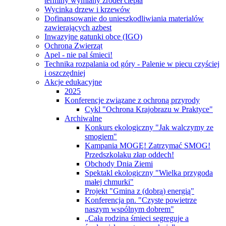
terminy wymiany źródeł ciepła
Wycinka drzew i krzewów
Dofinansowanie do unieszkodliwiania materialów
zawierających azbest
Inwazyjne gatunki obce (IGO)
Ochrona Zwierząt
Apel - nie pal śmieci!
Technika rozpalania od góry - Palenie w piecu czyściej
i oszczędniej
Akcje edukacyjne
2025
Konferencje związane z ochroną przyrody
Cykl "Ochrona Krajobrazu w Praktyce"
Archiwalne
Konkurs ekologiczny "Jak walczymy ze
smogiem"
Kampania MOGĘ! Zatrzymać SMOG!
Przedszkolaku złap oddech!
Obchody Dnia Ziemi
Spektakl ekologiczny "Wielka przygoda
małej chmurki"
Projekt "Gmina z (dobrą) energią"
Konferencja pn. "Czyste powietrze
naszym wspólnym dobrem"
„Cała rodzina śmieci segreguje a