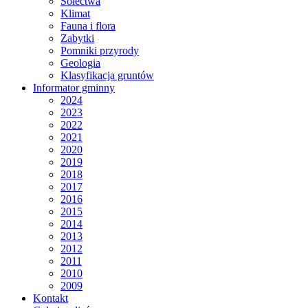
Sołectwa
Klimat
Fauna i flora
Zabytki
Pomniki przyrody
Geologia
Klasyfikacja gruntów
Informator gminny
2024
2023
2022
2021
2020
2019
2018
2017
2016
2015
2014
2013
2012
2011
2010
2009
Kontakt