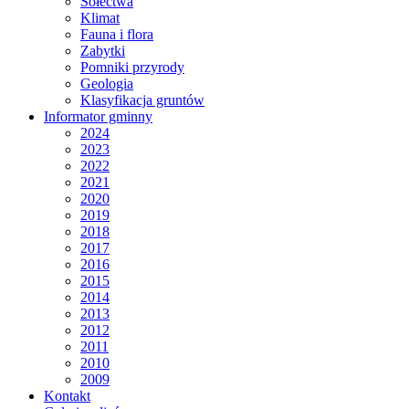
Sołectwa
Klimat
Fauna i flora
Zabytki
Pomniki przyrody
Geologia
Klasyfikacja gruntów
Informator gminny
2024
2023
2022
2021
2020
2019
2018
2017
2016
2015
2014
2013
2012
2011
2010
2009
Kontakt