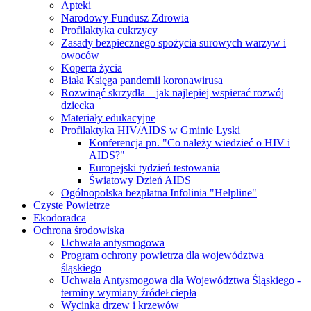
Apteki
Narodowy Fundusz Zdrowia
Profilaktyka cukrzycy
Zasady bezpiecznego spożycia surowych warzyw i
owoców
Koperta życia
Biała Księga pandemii koronawirusa
Rozwinąć skrzydła – jak najlepiej wspierać rozwój
dziecka
Materiały edukacyjne
Profilaktyka HIV/AIDS w Gminie Lyski
Konferencja pn. "Co należy wiedzieć o HIV i
AIDS?"
Europejski tydzień testowania
Światowy Dzień AIDS
Ogólnopolska bezpłatna Infolinia "Helpline"
Czyste Powietrze
Ekodoradca
Ochrona środowiska
Uchwała antysmogowa
Program ochrony powietrza dla województwa
śląskiego
Uchwała Antysmogowa dla Województwa Śląskiego -
terminy wymiany źródeł ciepła
Wycinka drzew i krzewów