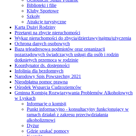
Biblioteki i filie
Kluby Sportowe
Szkoły
Atrakcje turystyczne
Karta Dużej Rodziny
Przetargi na zbycie nieruchomości
Wykaz nieruchomości do zbycia/dzierżawy/najmu/użyczenia
Ochrona danych osobowych
Baza teleadresowa podmiotów oraz organizacji
pozarządowych świadczących usługi dla osób i rodzin
dotkniętych przemocą w rodzinie
Koordynator ds. dostępności
Infolinia dla bezdomnych
Narodowy Spis Powszechny 2021
Nieodpłatna pomoc prawna
Ośrodek Wsparcia Cudzoziemców
Gminna Komisja Rozwiązywania Problemów Alkoholowych
w Lyskach
Informacje o komisji
Punkt informacyjno - konsultacyjny funkcjonujący w
ramach działań z zakresu przeciwdziałania
alkoholizmowi
Dyżur
Gdzie szukać pomocy