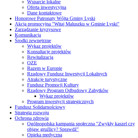
Wsparcie lokalne
Oferta inwestycyjna
Dane kontaktowe
Honorowe Patronaty Wójta Gminy Lyski
Akcja promocyjna "Witaj Maluszku w Gminie Lyski"
Zarządzanie kryzysowe
Komunikacja
Środki zewnętrzne
Wykaz projektów
Konsultacje projektów
Rewitalizacja
OZE
Razem w Europie
Rządowy Fundusz Inwestycji Lokalnych
Atrakcje turystyczne
Fundusz Promocji Kultury
Rządowy Program Odbudowy Zabytków
Wykaz projektów
Program inwestycji strategicznych
Fundusz Solidarnościowy
Strategia rozwoju
Ochrona zdrowia
Ogólnopolska kampania społeczna "Zwykły kaszel czy
objaw gruźlicy? Sprawdź"
Opieka medyczna