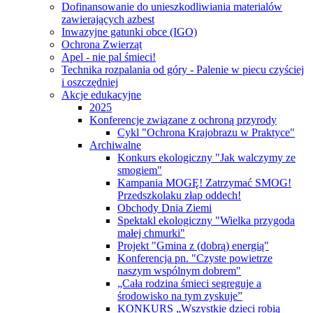
Dofinansowanie do unieszkodliwiania materialów
zawierających azbest
Inwazyjne gatunki obce (IGO)
Ochrona Zwierząt
Apel - nie pal śmieci!
Technika rozpalania od góry - Palenie w piecu czyściej
i oszczędniej
Akcje edukacyjne
2025
Konferencje związane z ochroną przyrody
Cykl "Ochrona Krajobrazu w Praktyce"
Archiwalne
Konkurs ekologiczny "Jak walczymy ze
smogiem"
Kampania MOGĘ! Zatrzymać SMOG!
Przedszkolaku złap oddech!
Obchody Dnia Ziemi
Spektakl ekologiczny "Wielka przygoda
małej chmurki"
Projekt "Gmina z (dobrą) energią"
Konferencja pn. "Czyste powietrze
naszym wspólnym dobrem"
„Cała rodzina śmieci segreguje a
środowisko na tym zyskuje”
KONKURS „Wszystkie dzieci robią