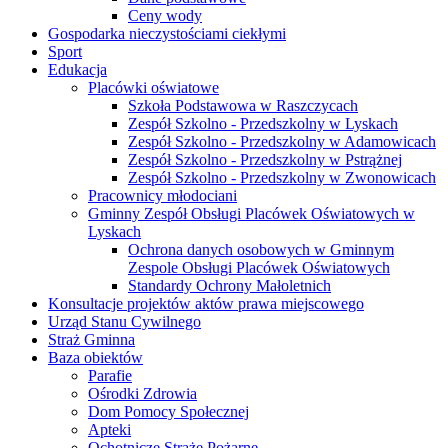
Ceny wody
Gospodarka nieczystościami ciekłymi
Sport
Edukacja
Placówki oświatowe
Szkoła Podstawowa w Raszczycach
Zespół Szkolno - Przedszkolny w Lyskach
Zespół Szkolno - Przedszkolny w Adamowicach
Zespół Szkolno - Przedszkolny w Pstrążnej
Zespół Szkolno - Przedszkolny w Zwonowicach
Pracownicy młodociani
Gminny Zespół Obsługi Placówek Oświatowych w
Lyskach
Ochrona danych osobowych w Gminnym
Zespole Obsługi Placówek Oświatowych
Standardy Ochrony Małoletnich
Konsultacje projektów aktów prawa miejscowego
Urząd Stanu Cywilnego
Straż Gminna
Baza obiektów
Parafie
Ośrodki Zdrowia
Dom Pomocy Społecznej
Apteki
Ochotnicze Straże Pożarne