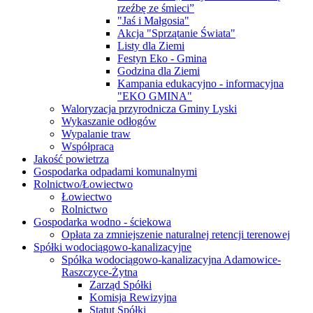
rzeźbę ze śmieci”
"Jaś i Małgosia"
Akcja "Sprzątanie Świata"
Listy dla Ziemi
Festyn Eko - Gmina
Godzina dla Ziemi
Kampania edukacyjno - informacyjna
"EKO GMINA"
Waloryzacja przyrodnicza Gminy Lyski
Wykaszanie odłogów
Wypalanie traw
Współpraca
Jakość powietrza
Gospodarka odpadami komunalnymi
Rolnictwo/Łowiectwo
Łowiectwo
Rolnictwo
Gospodarka wodno - ściekowa
Opłata za zmniejszenie naturalnej retencji terenowej
Spółki wodociągowo-kanalizacyjne
Spółka wodociągowo-kanalizacyjna Adamowice-
Raszczyce-Żytna
Zarząd Spółki
Komisja Rewizyjna
Statut Spółki