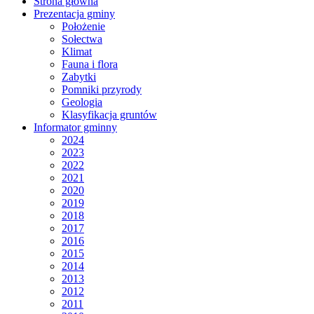
Strona główna
Prezentacja gminy
Położenie
Sołectwa
Klimat
Fauna i flora
Zabytki
Pomniki przyrody
Geologia
Klasyfikacja gruntów
Informator gminny
2024
2023
2022
2021
2020
2019
2018
2017
2016
2015
2014
2013
2012
2011