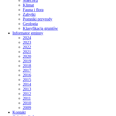
Sołectwa
Klimat
Fauna i flora
Zabytki
Pomniki przyrody
Geologia
Klasyfikacja gruntów
Informator gminny
2024
2023
2022
2021
2020
2019
2018
2017
2016
2015
2014
2013
2012
2011
2010
2009
Kontakt