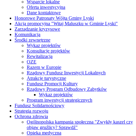
Wsparcie lokalne
Oferta inwestycyjna
Dane kontaktowe
Honorowe Patronaty Wójta Gminy Lyski
Akcja promocyjna "Witaj Maluszku w Gminie Lyski"
Zarządzanie kryzysowe
Komunikacja
Środki zewnętrzne
Wykaz projektów
Konsultacje projektów
Rewitalizacja
OZE
Razem w Europie
Rządowy Fundusz Inwestycji Lokalnych
Atrakcje turystyczne
Fundusz Promocji Kultury
Rządowy Program Odbudowy Zabytków
Wykaz projektów
Program inwestycji strategicznych
Fundusz Solidarnościowy
Strategia rozwoju
Ochrona zdrowia
Ogólnopolska kampania społeczna "Zwykły kaszel czy
objaw gruźlicy? Sprawdź"
Opieka medyczna