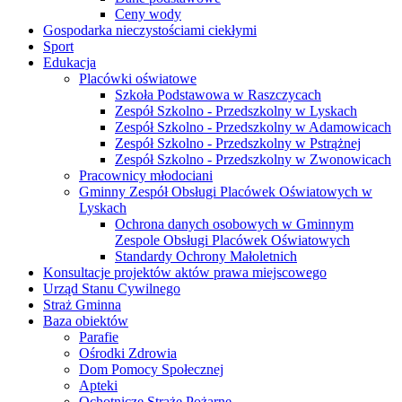
Ceny wody
Gospodarka nieczystościami ciekłymi
Sport
Edukacja
Placówki oświatowe
Szkoła Podstawowa w Raszczycach
Zespół Szkolno - Przedszkolny w Lyskach
Zespół Szkolno - Przedszkolny w Adamowicach
Zespół Szkolno - Przedszkolny w Pstrążnej
Zespół Szkolno - Przedszkolny w Zwonowicach
Pracownicy młodociani
Gminny Zespół Obsługi Placówek Oświatowych w
Lyskach
Ochrona danych osobowych w Gminnym
Zespole Obsługi Placówek Oświatowych
Standardy Ochrony Małoletnich
Konsultacje projektów aktów prawa miejscowego
Urząd Stanu Cywilnego
Straż Gminna
Baza obiektów
Parafie
Ośrodki Zdrowia
Dom Pomocy Społecznej
Apteki
Ochotnicze Straże Pożarne