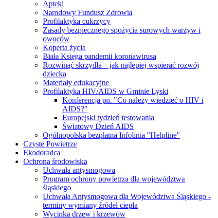
Apteki
Narodowy Fundusz Zdrowia
Profilaktyka cukrzycy
Zasady bezpiecznego spożycia surowych warzyw i
owoców
Koperta życia
Biała Księga pandemii koronawirusa
Rozwinąć skrzydła – jak najlepiej wspierać rozwój
dziecka
Materiały edukacyjne
Profilaktyka HIV/AIDS w Gminie Lyski
Konferencja pn. "Co należy wiedzieć o HIV i
AIDS?"
Europejski tydzień testowania
Światowy Dzień AIDS
Ogólnopolska bezpłatna Infolinia "Helpline"
Czyste Powietrze
Ekodoradca
Ochrona środowiska
Uchwała antysmogowa
Program ochrony powietrza dla województwa
śląskiego
Uchwała Antysmogowa dla Województwa Śląskiego -
terminy wymiany źródeł ciepła
Wycinka drzew i krzewów