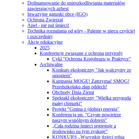
Dofinansowanie do unieszkodliwiania materialów
zawierających azbest
Inwazyjne gatunki obce (IGO)
Ochrona Zwierząt
Apel - nie pal śmieci!
Technika rozpalania od góry - Palenie w piecu czyściej
i oszczędniej
Akcje edukacyjne
2025
Konferencje związane z ochroną przyrody
Cykl "Ochrona Krajobrazu w Praktyce"
Archiwalne
Konkurs ekologiczny "Jak walczymy ze
smogiem"
Kampania MOGĘ! Zatrzymać SMOG!
Przedszkolaku złap oddech!
Obchody Dnia Ziemi
Spektakl ekologiczny "Wielka przygoda
małej chmurki"
Projekt "Gmina z (dobrą) energią"
Konferencja pn. "Czyste powietrze
naszym wspólnym dobrem"
„Cała rodzina śmieci segreguje a
środowisko na tym zyskuje”
KONKURS „Wszystkie dzieci robią