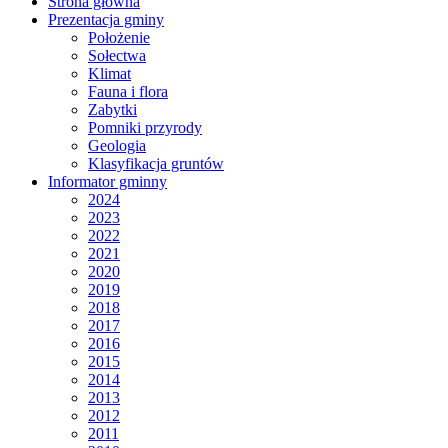
Strona główna
Prezentacja gminy
Położenie
Sołectwa
Klimat
Fauna i flora
Zabytki
Pomniki przyrody
Geologia
Klasyfikacja gruntów
Informator gminny
2024
2023
2022
2021
2020
2019
2018
2017
2016
2015
2014
2013
2012
2011