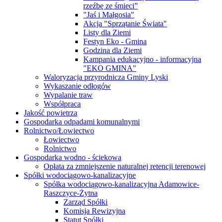
rzeźbę ze śmieci”
"Jaś i Małgosia"
Akcja "Sprzątanie Świata"
Listy dla Ziemi
Festyn Eko - Gmina
Godzina dla Ziemi
Kampania edukacyjno - informacyjna
"EKO GMINA"
Waloryzacja przyrodnicza Gminy Lyski
Wykaszanie odłogów
Wypalanie traw
Współpraca
Jakość powietrza
Gospodarka odpadami komunalnymi
Rolnictwo/Łowiectwo
Łowiectwo
Rolnictwo
Gospodarka wodno - ściekowa
Opłata za zmniejszenie naturalnej retencji terenowej
Spółki wodociągowo-kanalizacyjne
Spółka wodociągowo-kanalizacyjna Adamowice-
Raszczyce-Żytna
Zarząd Spółki
Komisja Rewizyjna
Statut Spółki