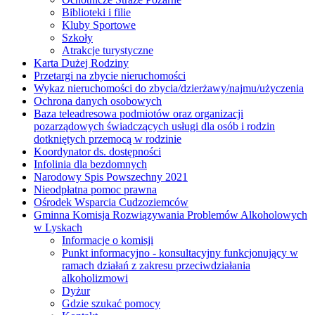
Biblioteki i filie
Kluby Sportowe
Szkoły
Atrakcje turystyczne
Karta Dużej Rodziny
Przetargi na zbycie nieruchomości
Wykaz nieruchomości do zbycia/dzierżawy/najmu/użyczenia
Ochrona danych osobowych
Baza teleadresowa podmiotów oraz organizacji
pozarządowych świadczących usługi dla osób i rodzin
dotkniętych przemocą w rodzinie
Koordynator ds. dostępności
Infolinia dla bezdomnych
Narodowy Spis Powszechny 2021
Nieodpłatna pomoc prawna
Ośrodek Wsparcia Cudzoziemców
Gminna Komisja Rozwiązywania Problemów Alkoholowych
w Lyskach
Informacje o komisji
Punkt informacyjno - konsultacyjny funkcjonujący w
ramach działań z zakresu przeciwdziałania
alkoholizmowi
Dyżur
Gdzie szukać pomocy