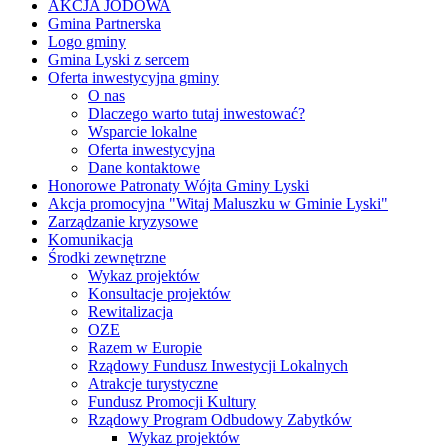
AKCJA JODOWA
Gmina Partnerska
Logo gminy
Gmina Lyski z sercem
Oferta inwestycyjna gminy
O nas
Dlaczego warto tutaj inwestować?
Wsparcie lokalne
Oferta inwestycyjna
Dane kontaktowe
Honorowe Patronaty Wójta Gminy Lyski
Akcja promocyjna "Witaj Maluszku w Gminie Lyski"
Zarządzanie kryzysowe
Komunikacja
Środki zewnętrzne
Wykaz projektów
Konsultacje projektów
Rewitalizacja
OZE
Razem w Europie
Rządowy Fundusz Inwestycji Lokalnych
Atrakcje turystyczne
Fundusz Promocji Kultury
Rządowy Program Odbudowy Zabytków
Wykaz projektów