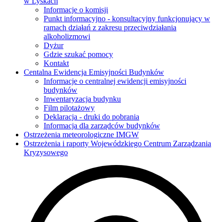
w Lyskach
Informacje o komisji
Punkt informacyjno - konsultacyjny funkcjonujący w
ramach działań z zakresu przeciwdziałania
alkoholizmowi
Dyżur
Gdzie szukać pomocy
Kontakt
Centalna Ewidencja Emisyjności Budynków
Informacje o centralnej ewidencji emisyjności
budynków
Inwentaryzacja budynku
Film pilotażowy
Deklaracja - druki do pobrania
Informacja dla zarządców budynków
Ostrzeżenia meteorologiczne IMGW
Ostrzeżenia i raporty Wojewódzkiego Centrum Zarządzania
Kryzysowego