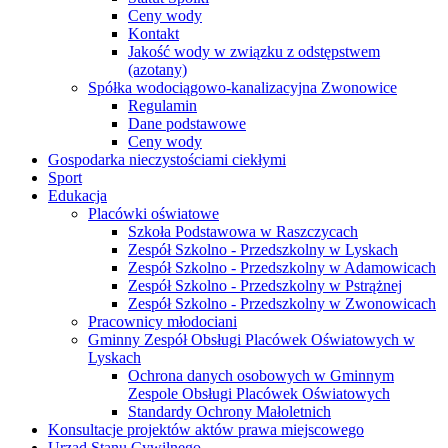
Ceny wody
Kontakt
Jakość wody w związku z odstępstwem
(azotany)
Spółka wodociągowo-kanalizacyjna Zwonowice
Regulamin
Dane podstawowe
Ceny wody
Gospodarka nieczystościami ciekłymi
Sport
Edukacja
Placówki oświatowe
Szkoła Podstawowa w Raszczycach
Zespół Szkolno - Przedszkolny w Lyskach
Zespół Szkolno - Przedszkolny w Adamowicach
Zespół Szkolno - Przedszkolny w Pstrążnej
Zespół Szkolno - Przedszkolny w Zwonowicach
Pracownicy młodociani
Gminny Zespół Obsługi Placówek Oświatowych w
Lyskach
Ochrona danych osobowych w Gminnym
Zespole Obsługi Placówek Oświatowych
Standardy Ochrony Małoletnich
Konsultacje projektów aktów prawa miejscowego
Urząd Stanu Cywilnego