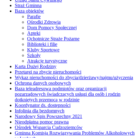
Straż Gminna
Baza obiektów
Parafie
Ośrodki Zdrowia
Dom Pomocy Społecznej
Apteki
Ochotnicze Straże Pożarne
Biblioteki i filie
Kluby Sportowe
Szkoły
Atrakcje turystyczne
Karta Dużej Rodziny
Przetargi na zbycie nieruchomości
Wykaz nieruchomości do zbycia/dzierżawy/najmu/użyczenia
Ochrona danych osobowych
Baza teleadresowa podmiotów oraz organizacji
pozarządowych świadczących usługi dla osób i rodzin
dotkniętych przemocą w rodzinie
Koordynator ds. dostępności
Infolinia dla bezdomnych
Narodowy Spis Powszechny 2021
Nieodpłatna pomoc prawna
Ośrodek Wsparcia Cudzoziemców
Gminna Komisja Rozwiązywania Problemów Alkoholowych