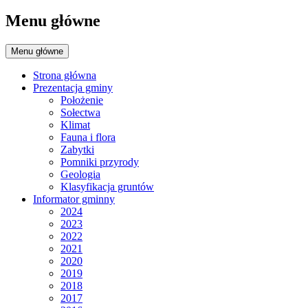
Menu główne
Menu główne
Strona główna
Prezentacja gminy
Położenie
Sołectwa
Klimat
Fauna i flora
Zabytki
Pomniki przyrody
Geologia
Klasyfikacja gruntów
Informator gminny
2024
2023
2022
2021
2020
2019
2018
2017