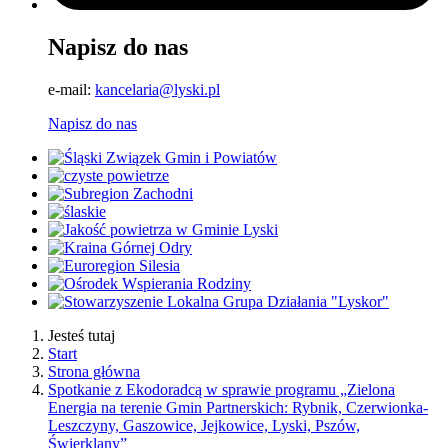
Napisz do nas
e-mail:
kancelaria@lyski.pl
Napisz do nas
Jesteś tutaj
Start
Strona główna
Spotkanie z Ekodoradcą w sprawie programu „Zielona
Energia na terenie Gmin Partnerskich: Rybnik, Czerwionka-
Leszczyny, Gaszowice, Jejkowice, Lyski, Pszów,
Świerklany”