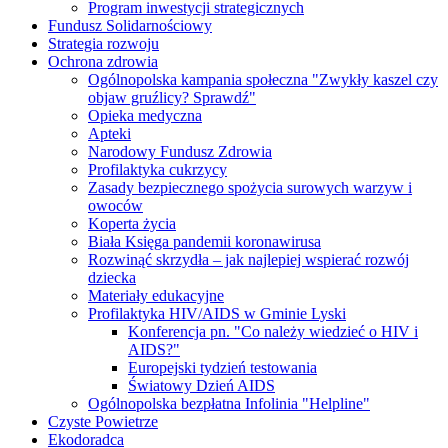
Program inwestycji strategicznych
Fundusz Solidarnościowy
Strategia rozwoju
Ochrona zdrowia
Ogólnopolska kampania społeczna "Zwykły kaszel czy
objaw gruźlicy? Sprawdź"
Opieka medyczna
Apteki
Narodowy Fundusz Zdrowia
Profilaktyka cukrzycy
Zasady bezpiecznego spożycia surowych warzyw i
owoców
Koperta życia
Biała Księga pandemii koronawirusa
Rozwinąć skrzydła – jak najlepiej wspierać rozwój
dziecka
Materiały edukacyjne
Profilaktyka HIV/AIDS w Gminie Lyski
Konferencja pn. "Co należy wiedzieć o HIV i
AIDS?"
Europejski tydzień testowania
Światowy Dzień AIDS
Ogólnopolska bezpłatna Infolinia "Helpline"
Czyste Powietrze
Ekodoradca