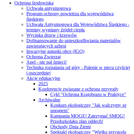
Ochrona środowiska
Uchwała antysmogowa
Program ochrony powietrza dla województwa
śląskiego
Uchwała Antysmogowa dla Województwa Śląskiego -
terminy wymiany źródeł ciepła
Wycinka drzew i krzewów
Dofinansowanie do unieszkodliwiania materialów
zawierających azbest
Inwazyjne gatunki obce (IGO)
Ochrona Zwierząt
Apel - nie pal śmieci!
Technika rozpalania od góry - Palenie w piecu czyściej
i oszczędniej
Akcje edukacyjne
2025
Konferencje związane z ochroną przyrody
Cykl "Ochrona Krajobrazu w Praktyce"
Archiwalne
Konkurs ekologiczny "Jak walczymy ze
smogiem"
Kampania MOGĘ! Zatrzymać SMOG!
Przedszkolaku złap oddech!
Obchody Dnia Ziemi
Spektakl ekologiczny "Wielka przygoda