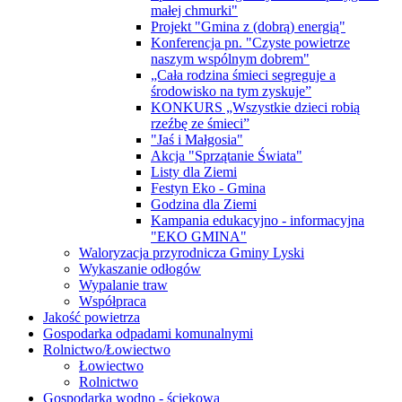
małej chmurki"
Projekt "Gmina z (dobrą) energią"
Konferencja pn. "Czyste powietrze
naszym wspólnym dobrem"
„Cała rodzina śmieci segreguje a
środowisko na tym zyskuje”
KONKURS „Wszystkie dzieci robią
rzeźbę ze śmieci”
"Jaś i Małgosia"
Akcja "Sprzątanie Świata"
Listy dla Ziemi
Festyn Eko - Gmina
Godzina dla Ziemi
Kampania edukacyjno - informacyjna
"EKO GMINA"
Waloryzacja przyrodnicza Gminy Lyski
Wykaszanie odłogów
Wypalanie traw
Współpraca
Jakość powietrza
Gospodarka odpadami komunalnymi
Rolnictwo/Łowiectwo
Łowiectwo
Rolnictwo
Gospodarka wodno - ściekowa