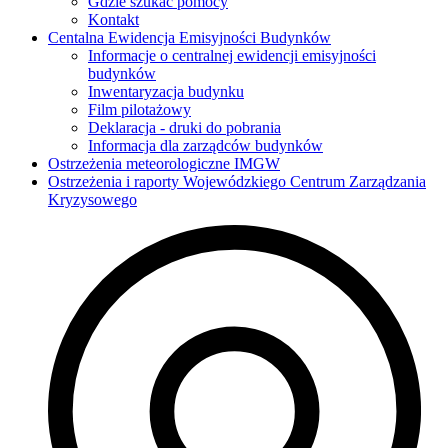
Gdzie szukać pomocy
Kontakt
Centalna Ewidencja Emisyjności Budynków
Informacje o centralnej ewidencji emisyjności
budynków
Inwentaryzacja budynku
Film pilotażowy
Deklaracja - druki do pobrania
Informacja dla zarządców budynków
Ostrzeżenia meteorologiczne IMGW
Ostrzeżenia i raporty Wojewódzkiego Centrum Zarządzania
Kryzysowego