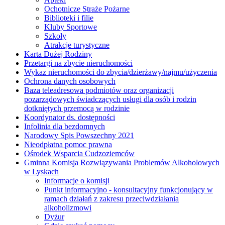
Ochotnicze Straże Pożarne
Biblioteki i filie
Kluby Sportowe
Szkoły
Atrakcje turystyczne
Karta Dużej Rodziny
Przetargi na zbycie nieruchomości
Wykaz nieruchomości do zbycia/dzierżawy/najmu/użyczenia
Ochrona danych osobowych
Baza teleadresowa podmiotów oraz organizacji
pozarządowych świadczących usługi dla osób i rodzin
dotkniętych przemocą w rodzinie
Koordynator ds. dostępności
Infolinia dla bezdomnych
Narodowy Spis Powszechny 2021
Nieodpłatna pomoc prawna
Ośrodek Wsparcia Cudzoziemców
Gminna Komisja Rozwiązywania Problemów Alkoholowych
w Lyskach
Informacje o komisji
Punkt informacyjno - konsultacyjny funkcjonujący w
ramach działań z zakresu przeciwdziałania
alkoholizmowi
Dyżur