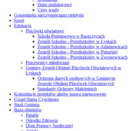
Dane podstawowe
Ceny wody
Gospodarka nieczystościami ciekłymi
Sport
Edukacja
Placówki oświatowe
Szkoła Podstawowa w Raszczycach
Zespół Szkolno - Przedszkolny w Lyskach
Zespół Szkolno - Przedszkolny w Adamowicach
Zespół Szkolno - Przedszkolny w Pstrążnej
Zespół Szkolno - Przedszkolny w Zwonowicach
Pracownicy młodociani
Gminny Zespół Obsługi Placówek Oświatowych w
Lyskach
Ochrona danych osobowych w Gminnym
Zespole Obsługi Placówek Oświatowych
Standardy Ochrony Małoletnich
Konsultacje projektów aktów prawa miejscowego
Urząd Stanu Cywilnego
Straż Gminna
Baza obiektów
Parafie
Ośrodki Zdrowia
Dom Pomocy Społecznej
Apteki