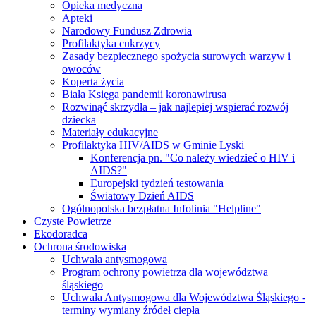
Opieka medyczna
Apteki
Narodowy Fundusz Zdrowia
Profilaktyka cukrzycy
Zasady bezpiecznego spożycia surowych warzyw i
owoców
Koperta życia
Biała Księga pandemii koronawirusa
Rozwinąć skrzydła – jak najlepiej wspierać rozwój
dziecka
Materiały edukacyjne
Profilaktyka HIV/AIDS w Gminie Lyski
Konferencja pn. "Co należy wiedzieć o HIV i
AIDS?"
Europejski tydzień testowania
Światowy Dzień AIDS
Ogólnopolska bezpłatna Infolinia "Helpline"
Czyste Powietrze
Ekodoradca
Ochrona środowiska
Uchwała antysmogowa
Program ochrony powietrza dla województwa
śląskiego
Uchwała Antysmogowa dla Województwa Śląskiego -
terminy wymiany źródeł ciepła