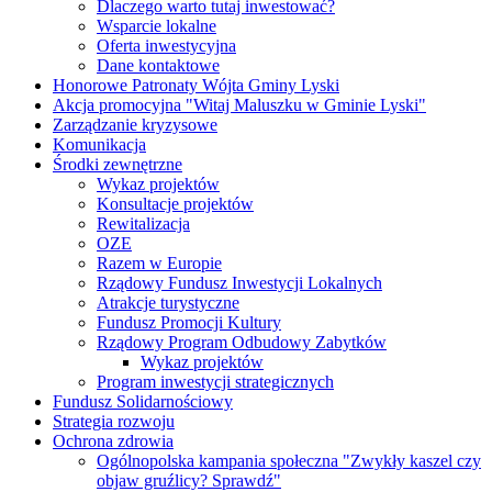
Dlaczego warto tutaj inwestować?
Wsparcie lokalne
Oferta inwestycyjna
Dane kontaktowe
Honorowe Patronaty Wójta Gminy Lyski
Akcja promocyjna "Witaj Maluszku w Gminie Lyski"
Zarządzanie kryzysowe
Komunikacja
Środki zewnętrzne
Wykaz projektów
Konsultacje projektów
Rewitalizacja
OZE
Razem w Europie
Rządowy Fundusz Inwestycji Lokalnych
Atrakcje turystyczne
Fundusz Promocji Kultury
Rządowy Program Odbudowy Zabytków
Wykaz projektów
Program inwestycji strategicznych
Fundusz Solidarnościowy
Strategia rozwoju
Ochrona zdrowia
Ogólnopolska kampania społeczna "Zwykły kaszel czy
objaw gruźlicy? Sprawdź"