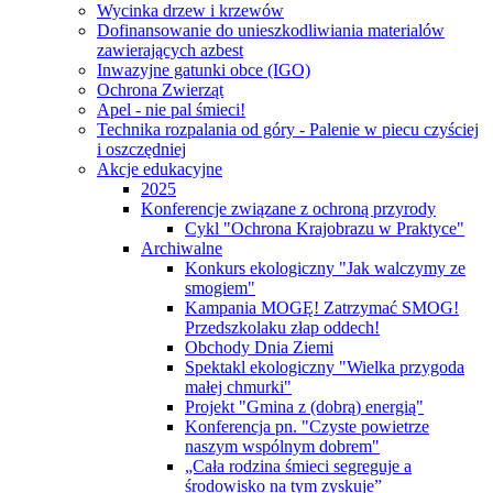
Wycinka drzew i krzewów
Dofinansowanie do unieszkodliwiania materialów
zawierających azbest
Inwazyjne gatunki obce (IGO)
Ochrona Zwierząt
Apel - nie pal śmieci!
Technika rozpalania od góry - Palenie w piecu czyściej
i oszczędniej
Akcje edukacyjne
2025
Konferencje związane z ochroną przyrody
Cykl "Ochrona Krajobrazu w Praktyce"
Archiwalne
Konkurs ekologiczny "Jak walczymy ze
smogiem"
Kampania MOGĘ! Zatrzymać SMOG!
Przedszkolaku złap oddech!
Obchody Dnia Ziemi
Spektakl ekologiczny "Wielka przygoda
małej chmurki"
Projekt "Gmina z (dobrą) energią"
Konferencja pn. "Czyste powietrze
naszym wspólnym dobrem"
„Cała rodzina śmieci segreguje a
środowisko na tym zyskuje”