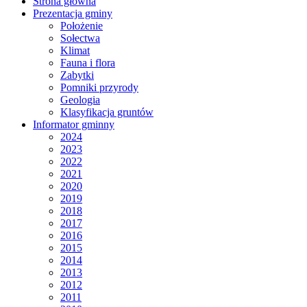
Strona główna
Prezentacja gminy
Położenie
Sołectwa
Klimat
Fauna i flora
Zabytki
Pomniki przyrody
Geologia
Klasyfikacja gruntów
Informator gminny
2024
2023
2022
2021
2020
2019
2018
2017
2016
2015
2014
2013
2012
2011