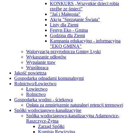
KONKURS „Wszystkie dzieci robią
rzeźbę ze śmieci”
"Jaś i Małgosia"
Akcja "Sprzątanie Świata"
Listy dla Ziemi
Festyn Eko - Gmina
Godzina dla Ziemi
Kampania edukacyjno - informacyjna
"EKO GMINA"
Waloryzacja przyrodnicza Gminy Lyski
Wykaszanie odłogów
Wypalanie traw
Współpraca
Jakość powietrza
Gospodarka odpadami komunalnymi
Rolnictwo/Łowiectwo
Łowiectwo
Rolnictwo
Gospodarka wodno - ściekowa
Opłata za zmniejszenie naturalnej retencji terenowej
Spółki wodociągowo-kanalizacyjne
Spółka wodociągowo-kanalizacyjna Adamowice-
Raszczyce-Żytna
Zarząd Spółki
Komisja Rewizyjna