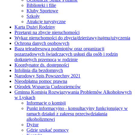
Biblioteki i filie
Kluby Sportowe
Szkoły
Atrakcje turystyczne
Karta Dużej Rodziny
Przetargi na zbycie nieruchomości
Wykaz nieruchomości do zbycia/dzierżawy/najmu/użyczenia
Ochrona danych osobowych
Baza teleadresowa podmiotów oraz organizacji
pozarządowych świadczących usługi dla osób i rodzin
dotkniętych przemocą w rodzinie
Koordynator ds. dostępności
Infolinia dla bezdomnych
Narodowy Spis Powszechny 2021
Nieodpłatna pomoc prawna
Ośrodek Wsparcia Cudzoziemców
Gminna Komisja Rozwiązywania Problemów Alkoholowych
w Lyskach
Informacje o komisji
Punkt informacyjno - konsultacyjny funkcjonujący w
ramach działań z zakresu przeciwdziałania
alkoholizmowi
Dyżur
Gdzie szukać pomocy