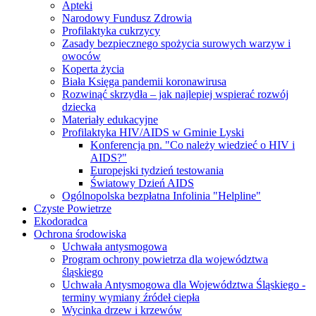
Apteki
Narodowy Fundusz Zdrowia
Profilaktyka cukrzycy
Zasady bezpiecznego spożycia surowych warzyw i
owoców
Koperta życia
Biała Księga pandemii koronawirusa
Rozwinąć skrzydła – jak najlepiej wspierać rozwój
dziecka
Materiały edukacyjne
Profilaktyka HIV/AIDS w Gminie Lyski
Konferencja pn. "Co należy wiedzieć o HIV i
AIDS?"
Europejski tydzień testowania
Światowy Dzień AIDS
Ogólnopolska bezpłatna Infolinia "Helpline"
Czyste Powietrze
Ekodoradca
Ochrona środowiska
Uchwała antysmogowa
Program ochrony powietrza dla województwa
śląskiego
Uchwała Antysmogowa dla Województwa Śląskiego -
terminy wymiany źródeł ciepła
Wycinka drzew i krzewów