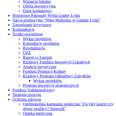
Wsparcie lokalne
Oferta inwestycyjna
Dane kontaktowe
Honorowe Patronaty Wójta Gminy Lyski
Akcja promocyjna "Witaj Maluszku w Gminie Lyski"
Zarządzanie kryzysowe
Komunikacja
Środki zewnętrzne
Wykaz projektów
Konsultacje projektów
Rewitalizacja
OZE
Razem w Europie
Rządowy Fundusz Inwestycji Lokalnych
Atrakcje turystyczne
Fundusz Promocji Kultury
Rządowy Program Odbudowy Zabytków
Wykaz projektów
Program inwestycji strategicznych
Fundusz Solidarnościowy
Strategia rozwoju
Ochrona zdrowia
Ogólnopolska kampania społeczna "Zwykły kaszel czy
objaw gruźlicy? Sprawdź"
Opieka medyczna