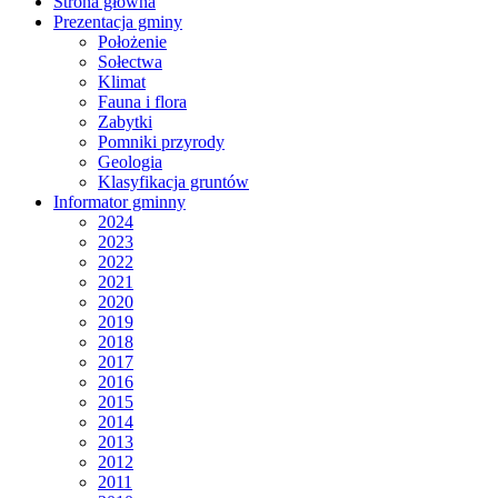
Strona główna
Prezentacja gminy
Położenie
Sołectwa
Klimat
Fauna i flora
Zabytki
Pomniki przyrody
Geologia
Klasyfikacja gruntów
Informator gminny
2024
2023
2022
2021
2020
2019
2018
2017
2016
2015
2014
2013
2012
2011