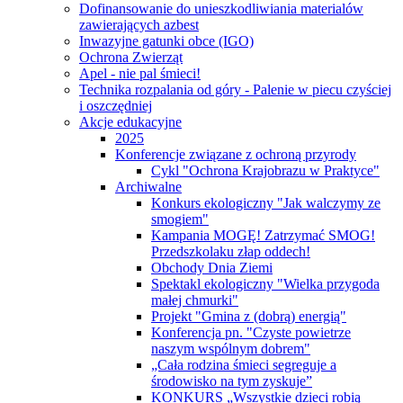
Dofinansowanie do unieszkodliwiania materialów
zawierających azbest
Inwazyjne gatunki obce (IGO)
Ochrona Zwierząt
Apel - nie pal śmieci!
Technika rozpalania od góry - Palenie w piecu czyściej
i oszczędniej
Akcje edukacyjne
2025
Konferencje związane z ochroną przyrody
Cykl "Ochrona Krajobrazu w Praktyce"
Archiwalne
Konkurs ekologiczny "Jak walczymy ze
smogiem"
Kampania MOGĘ! Zatrzymać SMOG!
Przedszkolaku złap oddech!
Obchody Dnia Ziemi
Spektakl ekologiczny "Wielka przygoda
małej chmurki"
Projekt "Gmina z (dobrą) energią"
Konferencja pn. "Czyste powietrze
naszym wspólnym dobrem"
„Cała rodzina śmieci segreguje a
środowisko na tym zyskuje”
KONKURS „Wszystkie dzieci robią