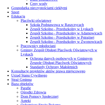
Ceny wody
Gospodarka nieczystościami ciekłymi
Sport
Edukacja
Placówki oświatowe
Szkoła Podstawowa w Raszczycach
Zespół Szkolno - Przedszkolny w Lyskach
Zespół Szkolno - Przedszkolny w Adamowicach
Zespół Szkolno - Przedszkolny w Pstrążnej
Zespół Szkolno - Przedszkolny w Zwonowicach
Pracownicy młodociani
Gminny Zespół Obsługi Placówek Oświatowych w
Lyskach
Ochrona danych osobowych w Gminnym
Zespole Obsługi Placówek Oświatowych
Standardy Ochrony Małoletnich
Konsultacje projektów aktów prawa miejscowego
Urząd Stanu Cywilnego
Straż Gminna
Baza obiektów
Parafie
Ośrodki Zdrowia
Dom Pomocy Społecznej
Apteki
Ochotnicze Straże Pożarne