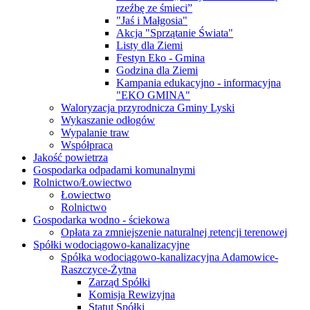
rzeźbę ze śmieci”
"Jaś i Małgosia"
Akcja "Sprzątanie Świata"
Listy dla Ziemi
Festyn Eko - Gmina
Godzina dla Ziemi
Kampania edukacyjno - informacyjna
"EKO GMINA"
Waloryzacja przyrodnicza Gminy Lyski
Wykaszanie odłogów
Wypalanie traw
Współpraca
Jakość powietrza
Gospodarka odpadami komunalnymi
Rolnictwo/Łowiectwo
Łowiectwo
Rolnictwo
Gospodarka wodno - ściekowa
Opłata za zmniejszenie naturalnej retencji terenowej
Spółki wodociągowo-kanalizacyjne
Spółka wodociągowo-kanalizacyjna Adamowice-
Raszczyce-Żytna
Zarząd Spółki
Komisja Rewizyjna
Statut Spółki