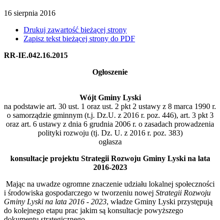
16
sierpnia
2016
Drukuj zawartość bieżącej strony
Zapisz tekst bieżącej strony do PDF
RR-IE.042.16.2015
Ogłoszenie
Wójt Gminy Lyski
na podstawie art. 30 ust. 1 oraz ust. 2 pkt 2 ustawy z 8 marca 1990 r.
o samorządzie gminnym (t.j. Dz.U. z 2016 r. poz. 446), art. 3 pkt 3
oraz art. 6 ustawy z dnia 6 grudnia 2006 r. o zasadach prowadzenia
polityki rozwoju (tj. Dz. U. z 2016 r. poz. 383)
ogłasza
konsultacje projektu Strategii Rozwoju Gminy Lyski na lata
2016-2023
Mając na uwadze ogromne znaczenie udziału lokalnej społeczności
i środowiska gospodarczego w tworzeniu nowej
Strategii Rozwoju
Gminy Lyski na lata 2016 - 2023
, władze Gminy Lyski przystępują
do kolejnego etapu prac jakim są konsultacje powyższego
dokumentu strategicznego.