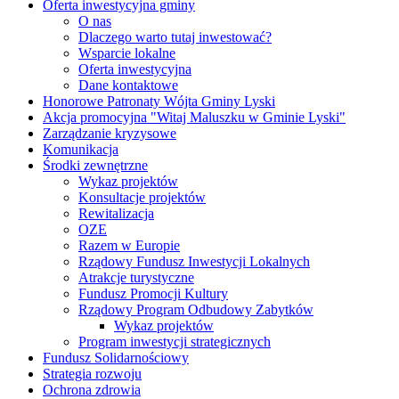
Oferta inwestycyjna gminy
O nas
Dlaczego warto tutaj inwestować?
Wsparcie lokalne
Oferta inwestycyjna
Dane kontaktowe
Honorowe Patronaty Wójta Gminy Lyski
Akcja promocyjna "Witaj Maluszku w Gminie Lyski"
Zarządzanie kryzysowe
Komunikacja
Środki zewnętrzne
Wykaz projektów
Konsultacje projektów
Rewitalizacja
OZE
Razem w Europie
Rządowy Fundusz Inwestycji Lokalnych
Atrakcje turystyczne
Fundusz Promocji Kultury
Rządowy Program Odbudowy Zabytków
Wykaz projektów
Program inwestycji strategicznych
Fundusz Solidarnościowy
Strategia rozwoju
Ochrona zdrowia