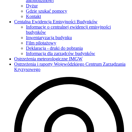
alkoholizmowi
Dyżur
Gdzie szukać pomocy
Kontakt
Centalna Ewidencja Emisyjności Budynków
Informacje o centralnej ewidencji emisyjności
budynków
Inwentaryzacja budynku
Film pilotażowy
Deklaracja - druki do pobrania
Informacja dla zarządców budynków
Ostrzeżenia meteorologiczne IMGW
Ostrzeżenia i raporty Wojewódzkiego Centrum Zarządzania
Kryzysowego