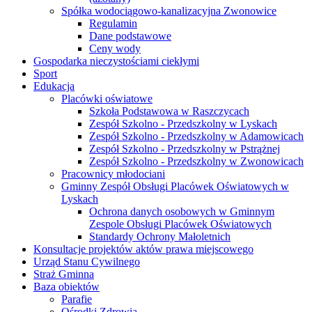
Spółka wodociągowo-kanalizacyjna Zwonowice
Regulamin
Dane podstawowe
Ceny wody
Gospodarka nieczystościami ciekłymi
Sport
Edukacja
Placówki oświatowe
Szkoła Podstawowa w Raszczycach
Zespół Szkolno - Przedszkolny w Lyskach
Zespół Szkolno - Przedszkolny w Adamowicach
Zespół Szkolno - Przedszkolny w Pstrążnej
Zespół Szkolno - Przedszkolny w Zwonowicach
Pracownicy młodociani
Gminny Zespół Obsługi Placówek Oświatowych w
Lyskach
Ochrona danych osobowych w Gminnym
Zespole Obsługi Placówek Oświatowych
Standardy Ochrony Małoletnich
Konsultacje projektów aktów prawa miejscowego
Urząd Stanu Cywilnego
Straż Gminna
Baza obiektów
Parafie
Ośrodki Zdrowia