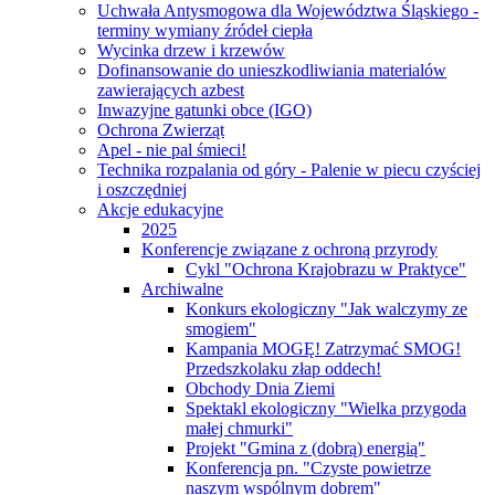
Uchwała Antysmogowa dla Województwa Śląskiego -
terminy wymiany źródeł ciepła
Wycinka drzew i krzewów
Dofinansowanie do unieszkodliwiania materialów
zawierających azbest
Inwazyjne gatunki obce (IGO)
Ochrona Zwierząt
Apel - nie pal śmieci!
Technika rozpalania od góry - Palenie w piecu czyściej
i oszczędniej
Akcje edukacyjne
2025
Konferencje związane z ochroną przyrody
Cykl "Ochrona Krajobrazu w Praktyce"
Archiwalne
Konkurs ekologiczny "Jak walczymy ze
smogiem"
Kampania MOGĘ! Zatrzymać SMOG!
Przedszkolaku złap oddech!
Obchody Dnia Ziemi
Spektakl ekologiczny "Wielka przygoda
małej chmurki"
Projekt "Gmina z (dobrą) energią"
Konferencja pn. "Czyste powietrze
naszym wspólnym dobrem"