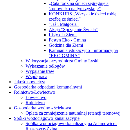
„Cała rodzina śmieci segreguje a
środowisko na tym zyskuje”
KONKURS „Wszystkie dzieci robią
rzeźbę ze śmieci”
"Jaś i Małgosia"
Akcja "Sprzątanie Świata"
Listy dla Ziemi
Festyn Eko - Gmina
Godzina dla Ziemi
Kampania edukacyjno - informacyjna
"EKO GMINA"
Waloryzacja przyrodnicza Gminy Lyski
Wykaszanie odłogów
Wypalanie traw
Współpraca
Jakość powietrza
Gospodarka odpadami komunalnymi
Rolnictwo/Łowiectwo
Łowiectwo
Rolnictwo
Gospodarka wodno - ściekowa
Opłata za zmniejszenie naturalnej retencji terenowej
Spółki wodociągowo-kanalizacyjne
Spółka wodociągowo-kanalizacyjna Adamowice-
Raszczyce-Żytna