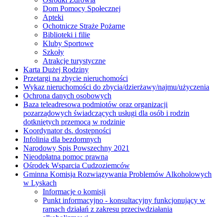
Dom Pomocy Społecznej
Apteki
Ochotnicze Straże Pożarne
Biblioteki i filie
Kluby Sportowe
Szkoły
Atrakcje turystyczne
Karta Dużej Rodziny
Przetargi na zbycie nieruchomości
Wykaz nieruchomości do zbycia/dzierżawy/najmu/użyczenia
Ochrona danych osobowych
Baza teleadresowa podmiotów oraz organizacji
pozarządowych świadczących usługi dla osób i rodzin
dotkniętych przemocą w rodzinie
Koordynator ds. dostępności
Infolinia dla bezdomnych
Narodowy Spis Powszechny 2021
Nieodpłatna pomoc prawna
Ośrodek Wsparcia Cudzoziemców
Gminna Komisja Rozwiązywania Problemów Alkoholowych
w Lyskach
Informacje o komisji
Punkt informacyjno - konsultacyjny funkcjonujący w
ramach działań z zakresu przeciwdziałania