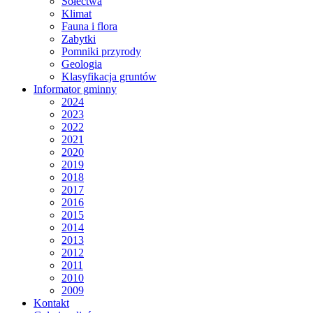
Sołectwa
Klimat
Fauna i flora
Zabytki
Pomniki przyrody
Geologia
Klasyfikacja gruntów
Informator gminny
2024
2023
2022
2021
2020
2019
2018
2017
2016
2015
2014
2013
2012
2011
2010
2009
Kontakt